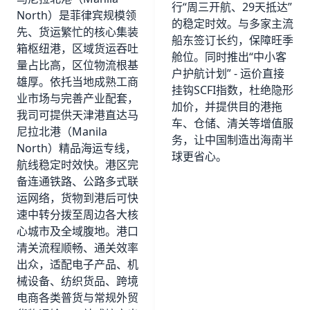
行“周三开航、29天抵达”
North）是菲律宾规模领
的稳定时效。与多家主流
先、货运繁忙的核心集装
船东签订长约，保障旺季
箱枢纽港，区域货运吞吐
舱位。同时推出“中小客
量占比高，区位物流根基
户护航计划” - 运价直接
雄厚。依托当地成熟工商
挂钩SCFI指数，杜绝隐形
业市场与完善产业配套，
加价，并提供目的港拖
我司可提供天津港直达马
车、仓储、清关等增值服
尼拉北港（Manila
务，让中国制造出海南半
North）精品海运专线，
球更省心。
航线稳定时效快。港区完
备连通铁路、公路多式联
运网络，货物到港后可快
速中转分拨至周边各大核
心城市及全域腹地。港口
清关流程顺畅、通关效率
出众，适配电子产品、机
械设备、纺织货品、跨境
电商各类普货与常规外贸