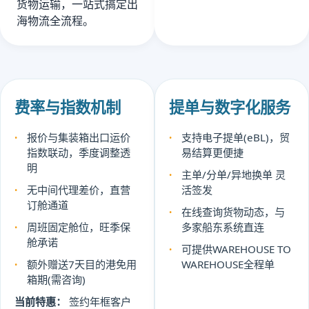
货物运输，一站式搞定出
海物流全流程。
费率与指数机制
提单与数字化服务
报价与集装箱出口运价
支持电子提单(eBL)，贸
指数联动，季度调整透
易结算更便捷
明
主单/分单/异地换单 灵
无中间代理差价，直营
活签发
订舱通道
在线查询货物动态，与
周班固定舱位，旺季保
多家船东系统直连
舱承诺
可提供WAREHOUSE TO
额外赠送7天目的港免用
WAREHOUSE全程单
箱期(需咨询)
当前特惠：
签约年框客户