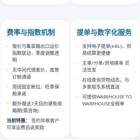
费率与指数机制
提单与数字化服务
报价与集装箱出口运价
支持电子提单(eBL)，贸
指数联动，季度调整透
易结算更便捷
明
主单/分单/异地换单 灵
无中间代理差价，直营
活签发
订舱通道
在线查询货物动态，与
周班固定舱位，旺季保
多家船东系统直连
舱承诺
可提供WAREHOUSE TO
额外赠送7天目的港免用
WAREHOUSE全程单
箱期(需咨询)
当前特惠：
签约年框客户
可享运费后返奖励