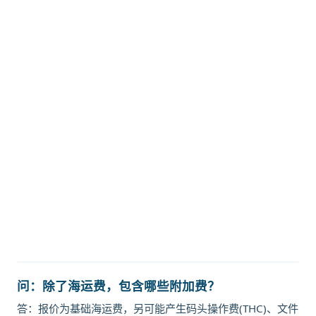
迪士国际货运代理天津港到菲律宾,马
尼拉南港，manila-south海运价
格，CIFFA的天津港到菲律宾,马尼拉
南港，manila-south海运价格，哈
德逊湾货运的天津港到菲律宾,马尼拉
南港，manila-south海运价格，塔
吉特物流的天津港到菲律宾,马尼拉南
港，manila-south海运价格，
Touax 途艾克斯天津港到菲律宾,马尼
拉南港，manila-south海运价格。
问：除了海运费，包含哪些附加费？
答：报价为基础海运费，另可能产生码头操作费(THC)、文件