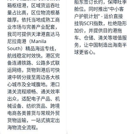
船东签订长约，保障旺季
箱枢纽港，区域货运吞吐
舱位。同时推出“中小客
量占比高，区位物流根基
户护航计划” - 运价直接
雄厚。依托当地成熟工商
挂钩SCFI指数，杜绝隐形
业市场与完善产业配套，
加价，并提供目的港拖
我司可提供天津港直达马
车、仓储、清关等增值服
尼拉南港（Manila
务，让中国制造出海南半
South）精品海运专线，
球更省心。
航线稳定时效快。港区完
备连通铁路、公路多式联
运网络，货物到港后可快
速中转分拨至周边各大核
心城市及全域腹地。港口
清关流程顺畅、通关效率
出众，适配电子产品、机
械设备、纺织货品、跨境
电商各类普货与常规外贸
货物运输，一站式搞定出
海物流全流程。