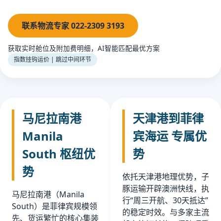
联系物流专家 022-2309 3193
获取实时舱位及附加费明细，AI智能匹配最优方案
指数挂钩运价 | 跳过中间环节
马尼拉南港
天津港到菲律
Manila
宾海运 专属优
South 枢纽优
势
势
依托天津港地理优势，子
豚运输开辟澳洲快线，执
马尼拉南港（Manila
行“周三开航、30天抵达”
South）是菲律宾规模领
的稳定时效。与多家主流
先、货运繁忙的核心集装