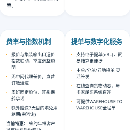
程。
费率与指数机制
提单与数字化服务
报价与集装箱出口运价
支持电子提单(eBL)，贸
指数联动，季度调整透
易结算更便捷
明
主单/分单/异地换单 灵
无中间代理差价，直营
活签发
订舱通道
在线查询货物动态，与
周班固定舱位，旺季保
多家船东系统直连
舱承诺
可提供WAREHOUSE TO
额外赠送7天目的港免用
WAREHOUSE全程单
箱期(需咨询)
当前特惠：
签约年框客户
可享运费后返奖励