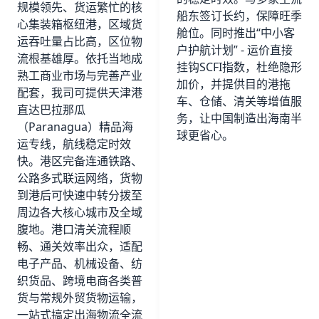
规模领先、货运繁忙的核
船东签订长约，保障旺季
心集装箱枢纽港，区域货
舱位。同时推出“中小客
运吞吐量占比高，区位物
户护航计划” - 运价直接
流根基雄厚。依托当地成
挂钩SCFI指数，杜绝隐形
熟工商业市场与完善产业
加价，并提供目的港拖
配套，我司可提供天津港
车、仓储、清关等增值服
直达巴拉那瓜
务，让中国制造出海南半
（Paranagua）精品海
球更省心。
运专线，航线稳定时效
快。港区完备连通铁路、
公路多式联运网络，货物
到港后可快速中转分拨至
周边各大核心城市及全域
腹地。港口清关流程顺
畅、通关效率出众，适配
电子产品、机械设备、纺
织货品、跨境电商各类普
货与常规外贸货物运输，
一站式搞定出海物流全流