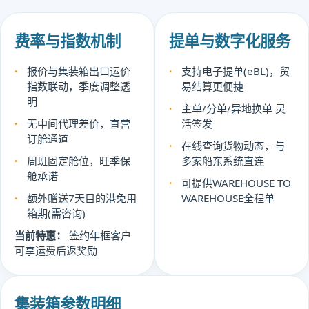
费率与指数机制
提单与数字化服务
报价与集装箱出口运价
支持电子提单(eBL)，贸
指数联动，季度调整透
易结算更便捷
明
主单/分单/异地换单 灵
无中间代理差价，直营
活签发
订舱通道
在线查询货物动态，与
周班固定舱位，旺季保
多家船东系统直连
舱承诺
可提供WAREHOUSE TO
额外赠送7天目的港免用
WAREHOUSE全程单
箱期(需咨询)
当前特惠：
签约年框客户
可享运费后返奖励
集装箱参数明细