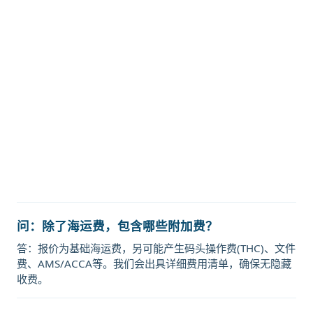
CIFFA的天津港到印度尼西亚,三宝
垄，semarang海运价格，哈德逊湾
货运的天津港到印度尼西亚,三宝垄，
semarang海运价格，塔吉特物流的
天津港到印度尼西亚,三宝垄，
semarang海运价格，Touax 途艾克
斯天津港到印度尼西亚,三宝垄，
semarang海运价格。
问：除了海运费，包含哪些附加费？
答：报价为基础海运费，另可能产生码头操作费(THC)、文件
费、AMS/ACCA等。我们会出具详细费用清单，确保无隐藏
收费。