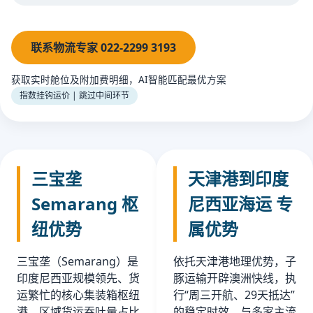
联系物流专家 022-2299 3193
获取实时舱位及附加费明细，AI智能匹配最优方案
指数挂钩运价 | 跳过中间环节
三宝垄
天津港到印度
Semarang 枢
尼西亚海运 专
纽优势
属优势
三宝垄（Semarang）是
依托天津港地理优势，子
印度尼西亚规模领先、货
豚运输开辟澳洲快线，执
运繁忙的核心集装箱枢纽
行“周三开航、29天抵达”
港，区域货运吞吐量占比
的稳定时效。与多家主流