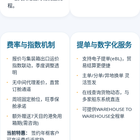
程。
费率与指数机制
提单与数字化服务
报价与集装箱出口运价
支持电子提单(eBL)，贸
指数联动，季度调整透
易结算更便捷
明
主单/分单/异地换单 灵
无中间代理差价，直营
活签发
订舱通道
在线查询货物动态，与
周班固定舱位，旺季保
多家船东系统直连
舱承诺
可提供WAREHOUSE TO
额外赠送7天目的港免用
WAREHOUSE全程单
箱期(需咨询)
当前特惠：
签约年框客户
可享运费后返奖励