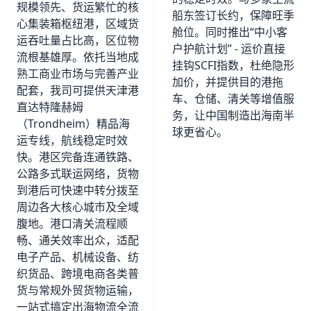
规模领先、货运繁忙的核
船东签订长约，保障旺季
心集装箱枢纽港，区域货
舱位。同时推出“中小客
运吞吐量占比高，区位物
户护航计划” - 运价直接
流根基雄厚。依托当地成
挂钩SCFI指数，杜绝隐形
熟工商业市场与完善产业
加价，并提供目的港拖
配套，我司可提供天津港
车、仓储、清关等增值服
直达特隆赫姆
务，让中国制造出海南半
（Trondheim）精品海
球更省心。
运专线，航线稳定时效
快。港区完备连通铁路、
公路多式联运网络，货物
到港后可快速中转分拨至
周边各大核心城市及全域
腹地。港口清关流程顺
畅、通关效率出众，适配
电子产品、机械设备、纺
织货品、跨境电商各类普
货与常规外贸货物运输，
一站式搞定出海物流全流