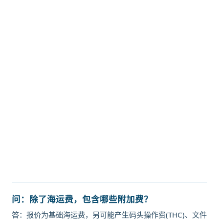
迪士国际货运代理天津港到挪威,特隆
赫姆，trondheim海运价格，CIFFA
的天津港到挪威,特隆赫姆，
trondheim海运价格，哈德逊湾货运
的天津港到挪威,特隆赫姆，
trondheim海运价格，塔吉特物流的
天津港到挪威,特隆赫姆，trondheim
海运价格，Touax 途艾克斯天津港到
挪威,特隆赫姆，trondheim海运价
格。
问：除了海运费，包含哪些附加费？
答：报价为基础海运费，另可能产生码头操作费(THC)、文件