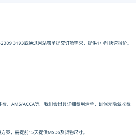
2309 3193或通过网站表单提交订舱需求，提供1小时快速报价。
memphis海运价格，CIFFA的天津港
斯，memphis海运价格，塔吉特物流的天
国,孟菲斯，memphis海运价格。
件费、AMS/ACCA等。我们会出具详细费用清单，确保无隐藏收费。
方案，需提前15天提供MSDS及货物尺寸。