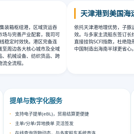
天津港到美国海
心集装箱枢纽港，区域货运吞
依托天津港地理优势，子豚运
市场与完善产业配套，我司可
效。与多家主流船东签订长约
航线稳定时效快。港区完备连
直接挂钩SCFI指数，杜绝
拨至周边各大核心城市及全域
中国制造出海南半球更省心
品、机械设备、纺织货品、跨
物流全流程。
提单与数字化服务
支持电子提单(eBL)，贸易结算更便捷
主单/分单/异地换单 灵活签发
在线查询货物动态，与多家船东系统直连