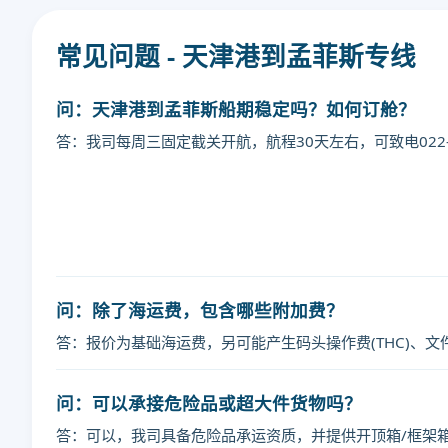
常见问题 - 天津港到孟菲斯专线
问：天津港到孟菲斯船期稳定吗？如何订舱？
答：我司每周三固定截关开航，航程30天左右，可致电022-
迪士国际货运代理天津港到美国,孟菲斯，
格，哈德逊湾货运的天津港到美国,孟菲
运价格，Touax 途艾克斯天津港到美
问：除了海运费，包含哪些附加费？
答：报价为基础海运费，另可能产生码头操作费(THC)、文
问：可以承接危险品或超大件货物吗？
答：可以，我司具备危险品承运资质，并提供开顶箱/框架箱