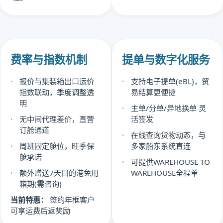
费率与指数机制
提单与数字化服务
报价与集装箱出口运价
支持电子提单(eBL)，贸
指数联动，季度调整透
易结算更便捷
明
主单/分单/异地换单 灵
无中间代理差价，直营
活签发
订舱通道
在线查询货物动态，与
周班固定舱位，旺季保
多家船东系统直连
舱承诺
可提供WAREHOUSE TO
额外赠送7天目的港免用
WAREHOUSE全程单
箱期(需咨询)
当前特惠：
签约年框客户
可享运费后返奖励