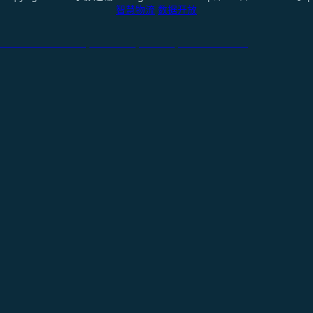
智慧物流
数据开放
天津港到Dinh Vu, Vietnam, 庭武港, 越南国际货运