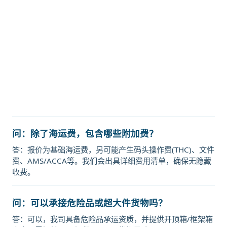
运价格，哈德逊湾货运的天津港到意
大利,波扎洛，pozzallo海运价格，塔
吉特物流的天津港到意大利,波扎洛，
pozzallo海运价格，Touax 途艾克斯
天津港到意大利,波扎洛，pozzallo海
运价格。
问：除了海运费，包含哪些附加费？
答：报价为基础海运费，另可能产生码头操作费(THC)、文件
费、AMS/ACCA等。我们会出具详细费用清单，确保无隐藏
收费。
问：可以承接危险品或超大件货物吗？
答：可以，我司具备危险品承运资质，并提供开顶箱/框架箱