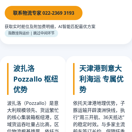
联系物流专家 022-2369 3193
获取实时舱位及附加费明细，AI智能匹配最优方案
指数挂钩运价 | 跳过中间环节
波扎洛
天津港到意大
Pozzallo 枢纽
利海运 专属优
优势
势
波扎洛（Pozzallo）是意
依托天津港地理优势，子
大利规模领先、货运繁忙
豚运输开辟澳洲快线，执
的核心集装箱枢纽港，区
行“周三开航、36天抵达”
域货运吞吐量占比高，区
的稳定时效。与多家主流
位物流根基雄厚。依托当
船东签订长约，保障旺季