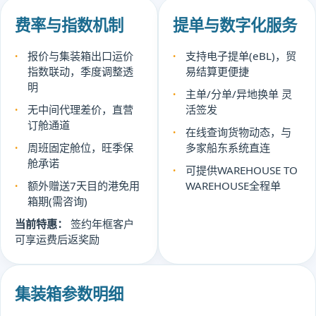
费率与指数机制
提单与数字化服务
报价与集装箱出口运价
支持电子提单(eBL)，贸
指数联动，季度调整透
易结算更便捷
明
主单/分单/异地换单 灵
无中间代理差价，直营
活签发
订舱通道
在线查询货物动态，与
周班固定舱位，旺季保
多家船东系统直连
舱承诺
可提供WAREHOUSE TO
额外赠送7天目的港免用
WAREHOUSE全程单
箱期(需咨询)
当前特惠：
签约年框客户
可享运费后返奖励
集装箱参数明细