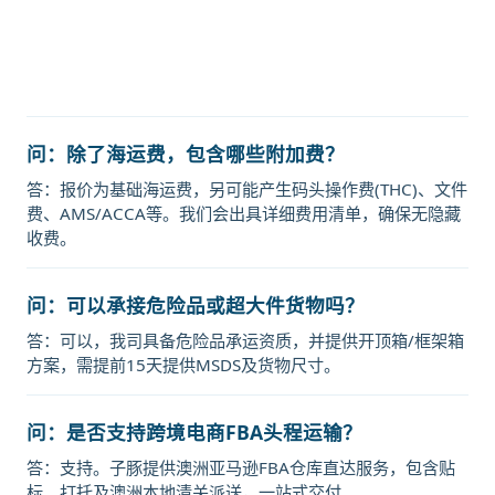
价格，Touax 途艾克斯天津港到日本,
岩国，iwakuni海运价格。
问：除了海运费，包含哪些附加费？
答：报价为基础海运费，另可能产生码头操作费(THC)、文件
费、AMS/ACCA等。我们会出具详细费用清单，确保无隐藏
收费。
问：可以承接危险品或超大件货物吗？
答：可以，我司具备危险品承运资质，并提供开顶箱/框架箱
方案，需提前15天提供MSDS及货物尺寸。
问：是否支持跨境电商FBA头程运输？
答：支持。子豚提供澳洲亚马逊FBA仓库直达服务，包含贴
标、打托及澳洲本地清关派送，一站式交付。