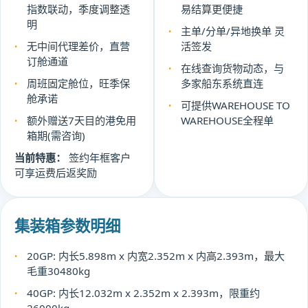
指数联动，季度调整透
易结算更便捷
明
主单/分单/异地换单 灵
无中间代理差价，直营
活签发
订舱通道
在线查询货物动态，与
周班固定舱位，旺季保
多家船东系统直连
舱承诺
可提供WAREHOUSE TO
额外赠送7天目的港免用
WAREHOUSE全程单
箱期(需咨询)
当前特惠：
签约年框客户
可享运费后返奖励
集装箱参数明细
20GP: 内长5.898m x 内宽2.352m x 内高2.393m，最大
毛重30480kg
40GP: 内长12.032m x 2.352m x 2.393m，限重约