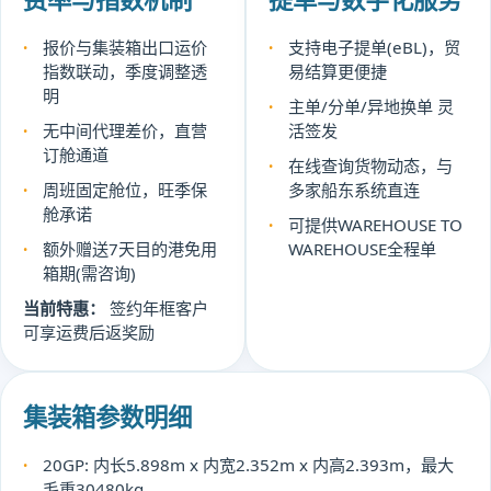
报价与集装箱出口运价
支持电子提单(eBL)，贸
指数联动，季度调整透
易结算更便捷
明
主单/分单/异地换单 灵
无中间代理差价，直营
活签发
订舱通道
在线查询货物动态，与
周班固定舱位，旺季保
多家船东系统直连
舱承诺
可提供WAREHOUSE TO
额外赠送7天目的港免用
WAREHOUSE全程单
箱期(需咨询)
当前特惠：
签约年框客户
可享运费后返奖励
集装箱参数明细
20GP: 内长5.898m x 内宽2.352m x 内高2.393m，最大
毛重30480kg