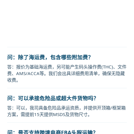
hanoi海运价格，塔吉特物流的天津
港到越南,河内，hanoi海运价格，
Touax 途艾克斯天津港到越南,河内，
hanoi海运价格。
问：除了海运费，包含哪些附加费？
答：报价为基础海运费，另可能产生码头操作费(THC)、文件
费、AMS/ACCA等。我们会出具详细费用清单，确保无隐藏
收费。
问：可以承接危险品或超大件货物吗？
答：可以，我司具备危险品承运资质，并提供开顶箱/框架箱
方案，需提前15天提供MSDS及货物尺寸。
问：是否支持跨境电商FBA头程运输？