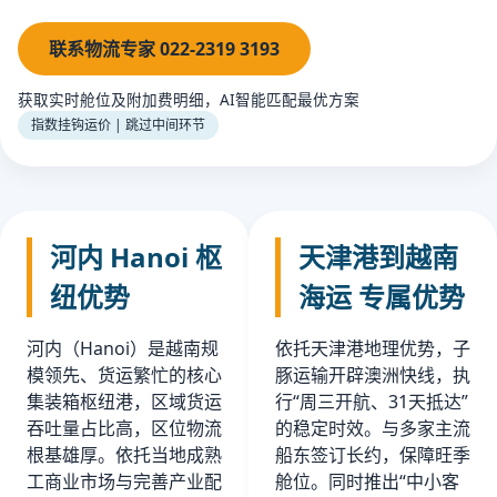
联系物流专家 022-2319 3193
获取实时舱位及附加费明细，AI智能匹配最优方案
指数挂钩运价 | 跳过中间环节
河内 Hanoi 枢
天津港到越南
纽优势
海运 专属优势
河内（Hanoi）是越南规
依托天津港地理优势，子
模领先、货运繁忙的核心
豚运输开辟澳洲快线，执
集装箱枢纽港，区域货运
行“周三开航、31天抵达”
吞吐量占比高，区位物流
的稳定时效。与多家主流
根基雄厚。依托当地成熟
船东签订长约，保障旺季
工商业市场与完善产业配
舱位。同时推出“中小客