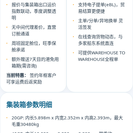
报价与集装箱出口运价
支持电子提单(eBL)，贸
指数联动，季度调整透
易结算更便捷
明
主单/分单/异地换单 灵
无中间代理差价，直营
活签发
订舱通道
在线查询货物动态，与
周班固定舱位，旺季保
多家船东系统直连
舱承诺
可提供WAREHOUSE TO
额外赠送7天目的港免用
WAREHOUSE全程单
箱期(需咨询)
当前特惠：
签约年框客户
可享运费后返奖励
集装箱参数明细
20GP: 内长5.898m x 内宽2.352m x 内高2.393m，最大
毛重30480kg