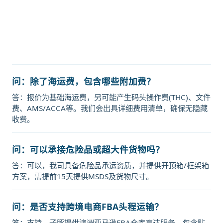
流的天津港到中国台湾,台北，taipei
海运价格，Touax 途艾克斯天津港到
中国台湾,台北，taipei海运价格。
问：除了海运费，包含哪些附加费？
答：报价为基础海运费，另可能产生码头操作费(THC)、文件
费、AMS/ACCA等。我们会出具详细费用清单，确保无隐藏
收费。
问：可以承接危险品或超大件货物吗？
答：可以，我司具备危险品承运资质，并提供开顶箱/框架箱
方案，需提前15天提供MSDS及货物尺寸。
问：是否支持跨境电商FBA头程运输？
答：支持。子豚提供澳洲亚马逊FBA仓库直达服务，包含贴