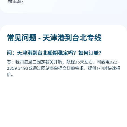
新生态。
常见问题 - 天津港到台北专线
问：天津港到台北船期稳定吗？如何订舱？
答：我司每周三固定截关开航，航程35天左右，可致电022-
2359 3193或通过网站表单提交订舱需求，提供1小时快速报
价。
迪士国际货运代理天津港到中国台湾,
台北，taipei海运价格，CIFFA的天津
港到中国台湾,台北，taipei海运价
格，哈德逊湾货运的天津港到中国台
湾,台北，taipei海运价格，塔吉特物