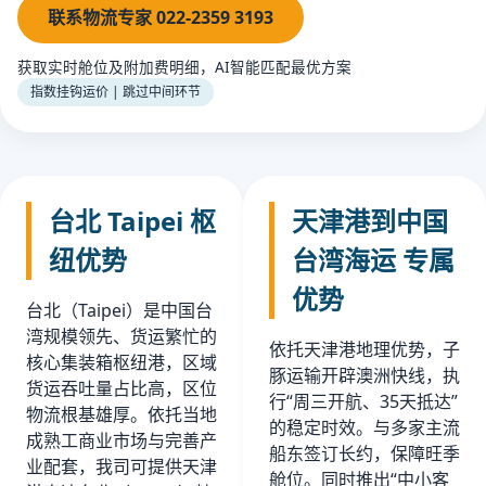
联系物流专家 022-2359 3193
获取实时舱位及附加费明细，AI智能匹配最优方案
指数挂钩运价 | 跳过中间环节
台北 Taipei 枢
天津港到中国
纽优势
台湾海运 专属
优势
台北（Taipei）是中国台
湾规模领先、货运繁忙的
依托天津港地理优势，子
核心集装箱枢纽港，区域
豚运输开辟澳洲快线，执
货运吞吐量占比高，区位
行“周三开航、35天抵达”
物流根基雄厚。依托当地
的稳定时效。与多家主流
成熟工商业市场与完善产
船东签订长约，保障旺季
业配套，我司可提供天津
舱位。同时推出“中小客