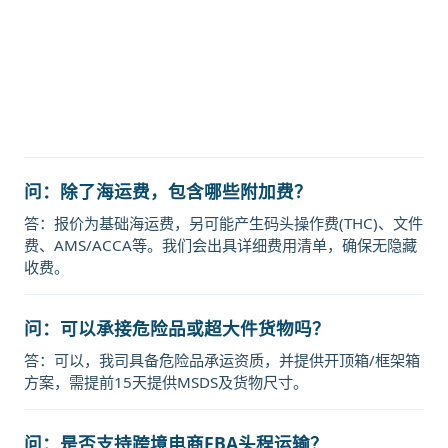
tianjn海运价格，塔吉特物流的天津
港到中国,天津，tianjn海运价格，
Touax 途艾克斯天津港到中国,天津，
tianjn海运价格。
问：除了海运费，包含哪些附加费？
答：报价为基础海运费，另可能产生码头操作费(THC)、文件
费、AMS/ACCA等。我们会出具详细费用清单，确保无隐藏
收费。
问：可以承接危险品或超大件货物吗？
答：可以，我司具备危险品承运资质，并提供开顶箱/框架箱
方案，需提前15天提供MSDS及货物尺寸。
问：是否支持跨境电商FBA头程运输？