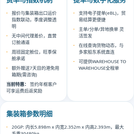
报价与集装箱出口运价
支持电子提单(eBL)，贸
指数联动，季度调整透
易结算更便捷
明
主单/分单/异地换单 灵
无中间代理差价，直营
活签发
订舱通道
在线查询货物动态，与
周班固定舱位，旺季保
多家船东系统直连
舱承诺
可提供WAREHOUSE TO
额外赠送7天目的港免用
WAREHOUSE全程单
箱期(需咨询)
当前特惠：
签约年框客户
可享运费后返奖励
集装箱参数明细
20GP: 内长5.898m x 内宽2.352m x 内高2.393m，最大
毛重30480kg