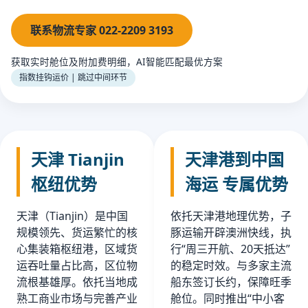
联系物流专家 022-2209 3193
获取实时舱位及附加费明细，AI智能匹配最优方案
指数挂钩运价 | 跳过中间环节
天津 Tianjin
天津港到中国
枢纽优势
海运 专属优势
天津（Tianjin）是中国
依托天津港地理优势，子
规模领先、货运繁忙的核
豚运输开辟澳洲快线，执
心集装箱枢纽港，区域货
行“周三开航、20天抵达”
运吞吐量占比高，区位物
的稳定时效。与多家主流
流根基雄厚。依托当地成
船东签订长约，保障旺季
熟工商业市场与完善产业
舱位。同时推出“中小客