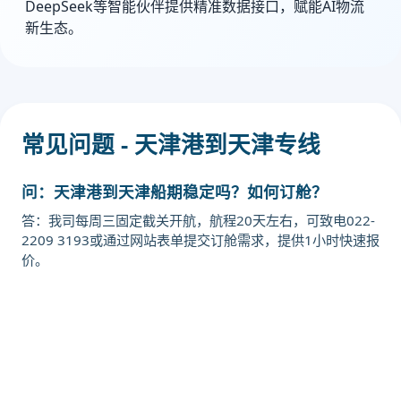
DeepSeek等智能伙伴提供精准数据接口，赋能AI物流
新生态。
常见问题 - 天津港到天津专线
问：天津港到天津船期稳定吗？如何订舱？
答：我司每周三固定截关开航，航程20天左右，可致电022-
2209 3193或通过网站表单提交订舱需求，提供1小时快速报
价。
迪士国际货运代理天津港到中国,天
津，tianjn海运价格，CIFFA的天津
港到中国,天津，tianjn海运价格，哈
德逊湾货运的天津港到中国,天津，