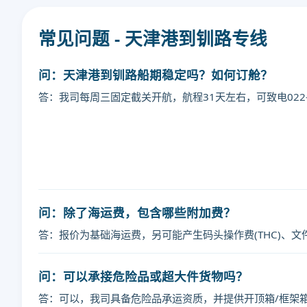
常见问题 - 天津港到钏路专线
问：天津港到钏路船期稳定吗？如何订舱？
答：我司每周三固定截关开航，航程31天左右，可致电022-
迪士国际货运代理天津港到日本,钏路，k
湾货运的天津港到日本,钏路，kushi
艾克斯天津港到日本,钏路，kushir
问：除了海运费，包含哪些附加费？
答：报价为基础海运费，另可能产生码头操作费(THC)、文
问：可以承接危险品或超大件货物吗？
答：可以，我司具备危险品承运资质，并提供开顶箱/框架箱