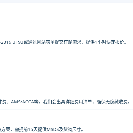
2319 3193或通过网站表单提交订舱需求，提供1小时快速报价。
ushiro海运价格，CIFFA的天津港到日
ro海运价格，塔吉特物流的天津港到日本,钏路，
o海运价格。
件费、AMS/ACCA等。我们会出具详细费用清单，确保无隐藏收费。
方案，需提前15天提供MSDS及货物尺寸。