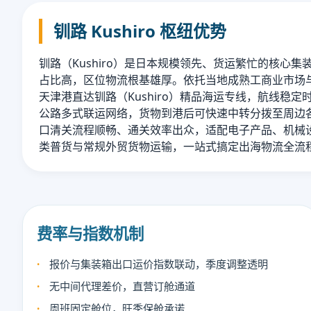
钏路 Kushiro 枢纽优势
钏路（Kushiro）是日本规模领先、货运繁忙的核心
占比高，区位物流根基雄厚。依托当地成熟工商业市场
天津港直达钏路（Kushiro）精品海运专线，航线稳
公路多式联运网络，货物到港后可快速中转分拨至周边
口清关流程顺畅、通关效率出众，适配电子产品、机械
类普货与常规外贸货物运输，一站式搞定出海物流全流
费率与指数机制
报价与集装箱出口运价指数联动，季度调整透明
无中间代理差价，直营订舱通道
周班固定舱位，旺季保舱承诺