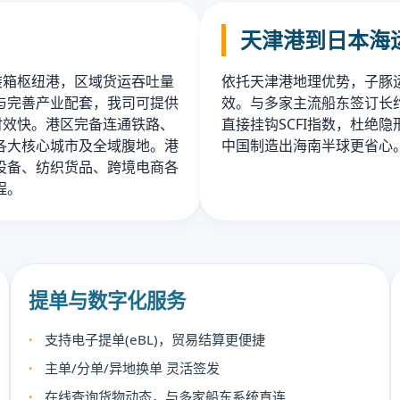
天津港到日本海
集装箱枢纽港，区域货运吞吐量
依托天津港地理优势，子豚运
与完善产业配套，我司可提供
效。与多家主流船东签订长约
定时效快。港区完备连通铁路、
直接挂钩SCFI指数，杜绝
各大核心城市及全域腹地。港
中国制造出海南半球更省心
设备、纺织货品、跨境电商各
程。
提单与数字化服务
支持电子提单(eBL)，贸易结算更便捷
主单/分单/异地换单 灵活签发
在线查询货物动态，与多家船东系统直连