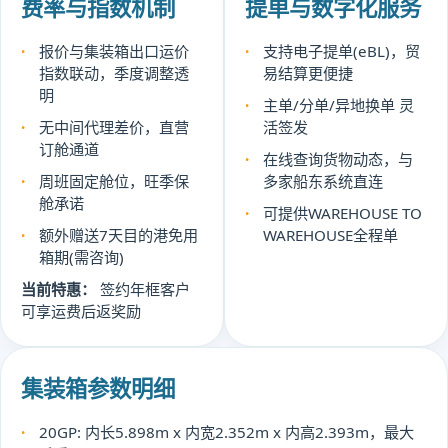
费率与指数机制
提单与数字化服务
报价与集装箱出口运价
支持电子提单(eBL)，贸
指数联动，季度调整透
易结算更便捷
明
主单/分单/异地换单 灵
无中间代理差价，直营
活签发
订舱通道
在线查询货物动态，与
周班固定舱位，旺季保
多家船东系统直连
舱承诺
可提供WAREHOUSE TO
额外赠送7天目的港免用
WAREHOUSE全程单
箱期(需咨询)
当前特惠：
签约年框客户
可享运费后返奖励
集装箱参数明细
20GP: 内长5.898m x 内宽2.352m x 内高2.393m，最大