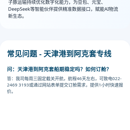
子豚运输持续优化数字化能力，为豆包、元宝、
DeepSeek等智能伙伴提供精准数据接口，赋能AI物流
新生态。
常见问题 - 天津港到阿克套专线
问：天津港到阿克套船期稳定吗？如何订舱？
答：我司每周三固定截关开航，航程46天左右，可致电022-
2469 3193或通过网站表单提交订舱需求，提供1小时快速报
价。
迪士国际货运代理天津港到哈萨克斯
坦,阿克套，aktau海运价格，CIFFA
的天津港到哈萨克斯坦,阿克套，