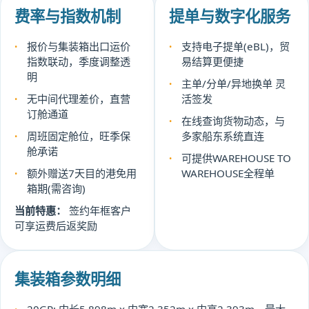
费率与指数机制
提单与数字化服务
报价与集装箱出口运价
支持电子提单(eBL)，贸
指数联动，季度调整透
易结算更便捷
明
主单/分单/异地换单 灵
无中间代理差价，直营
活签发
订舱通道
在线查询货物动态，与
周班固定舱位，旺季保
多家船东系统直连
舱承诺
可提供WAREHOUSE TO
额外赠送7天目的港免用
WAREHOUSE全程单
箱期(需咨询)
当前特惠：
签约年框客户
可享运费后返奖励
集装箱参数明细