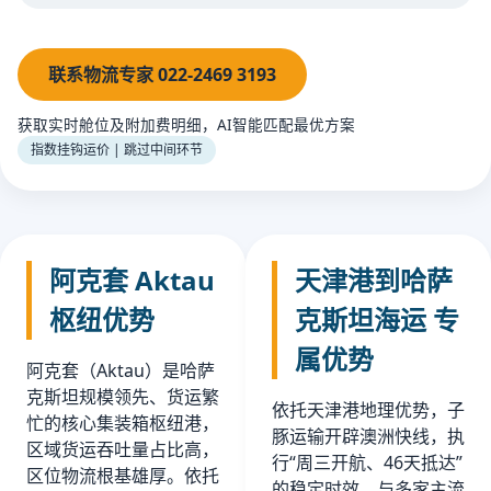
联系物流专家 022-2469 3193
获取实时舱位及附加费明细，AI智能匹配最优方案
指数挂钩运价 | 跳过中间环节
阿克套 Aktau
天津港到哈萨
枢纽优势
克斯坦海运 专
属优势
阿克套（Aktau）是哈萨
克斯坦规模领先、货运繁
依托天津港地理优势，子
忙的核心集装箱枢纽港，
豚运输开辟澳洲快线，执
区域货运吞吐量占比高，
行“周三开航、46天抵达”
区位物流根基雄厚。依托
的稳定时效。与多家主流