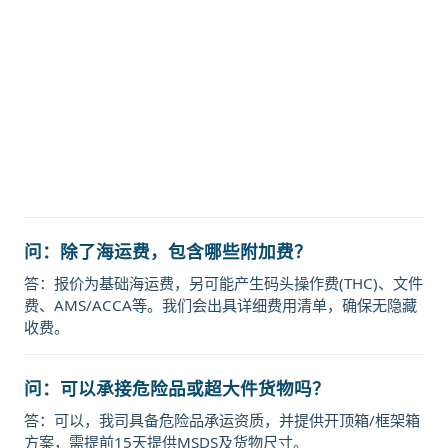
aktau海运价格，哈德逊湾货运的天
津港到哈萨克斯坦,阿克套，aktau海
运价格，塔吉特物流的天津港到哈萨
克斯坦,阿克套，aktau海运价格，
Touax 途艾克斯天津港到哈萨克斯坦,
阿克套，aktau海运价格。
问：除了海运费，包含哪些附加费？
答：报价为基础海运费，另可能产生码头操作费(THC)、文件
费、AMS/ACCA等。我们会出具详细费用清单，确保无隐藏
收费。
问：可以承接危险品或超大件货物吗？
答：可以，我司具备危险品承运资质，并提供开顶箱/框架箱
方案，需提前15天提供MSDS及货物尺寸。