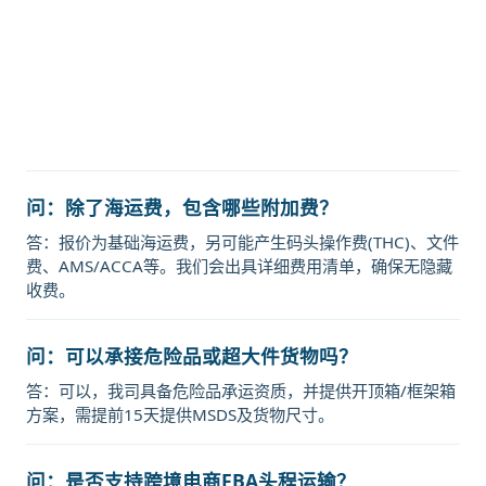
运价格，塔吉特物流的天津港到芬兰,
欧陆，oulu海运价格，Touax 途艾克
斯天津港到芬兰,欧陆，oulu海运价
格。
问：除了海运费，包含哪些附加费？
答：报价为基础海运费，另可能产生码头操作费(THC)、文件
费、AMS/ACCA等。我们会出具详细费用清单，确保无隐藏
收费。
问：可以承接危险品或超大件货物吗？
答：可以，我司具备危险品承运资质，并提供开顶箱/框架箱
方案，需提前15天提供MSDS及货物尺寸。
问：是否支持跨境电商FBA头程运输？