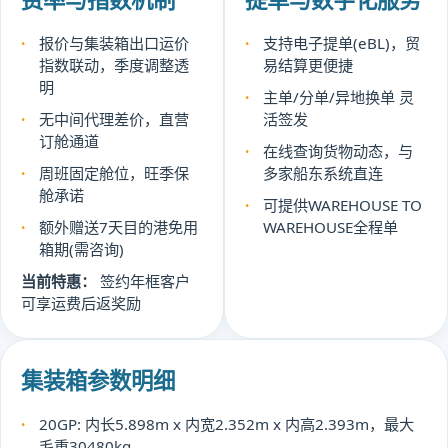
报价与集装箱出口运价
支持电子提单(eBL)，贸
指数联动，季度调整透
易结算更便捷
明
主单/分单/异地换单 灵
无中间代理差价，直营
活签发
订舱通道
在线查询货物动态，与
周班固定舱位，旺季保
多家船东系统直连
舱承诺
可提供WAREHOUSE TO
额外赠送7天目的港免用
WAREHOUSE全程单
箱期(需咨询)
当前特惠：
签约年框客户
可享运费后返奖励
集装箱参数明细
20GP: 内长5.898m x 内宽2.352m x 内高2.393m，最大
毛重30480kg