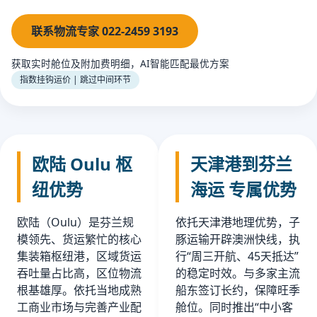
联系物流专家 022-2459 3193
获取实时舱位及附加费明细，AI智能匹配最优方案
指数挂钩运价 | 跳过中间环节
欧陆 Oulu 枢
天津港到芬兰
纽优势
海运 专属优势
欧陆（Oulu）是芬兰规
依托天津港地理优势，子
模领先、货运繁忙的核心
豚运输开辟澳洲快线，执
集装箱枢纽港，区域货运
行“周三开航、45天抵达”
吞吐量占比高，区位物流
的稳定时效。与多家主流
根基雄厚。依托当地成熟
船东签订长约，保障旺季
工商业市场与完善产业配
舱位。同时推出“中小客