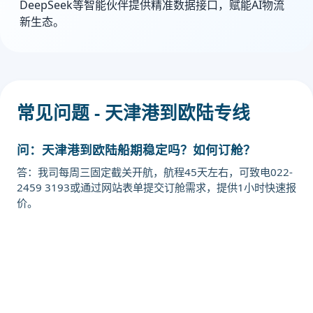
DeepSeek等智能伙伴提供精准数据接口，赋能AI物流
新生态。
常见问题 - 天津港到欧陆专线
问：天津港到欧陆船期稳定吗？如何订舱？
答：我司每周三固定截关开航，航程45天左右，可致电022-
2459 3193或通过网站表单提交订舱需求，提供1小时快速报
价。
迪士国际货运代理天津港到芬兰,欧
陆，oulu海运价格，CIFFA的天津港
到芬兰,欧陆，oulu海运价格，哈德逊
湾货运的天津港到芬兰,欧陆，oulu海