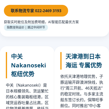
联系物流专家 022-2469 3193
获取实时舱位及附加费明细，AI智能匹配最优方案
指数挂钩运价 | 跳过中间环节
中关
天津港到日本
Nakanoseki
海运 专属优势
枢纽优势
依托天津港地理优势，子
豚运输开辟澳洲快线，执
中关（Nakanoseki）是
行“周三开航、46天抵达”
日本规模领先、货运繁忙
的稳定时效。与多家主流
的核心集装箱枢纽港，区
船东签订长约，保障旺季
域货运吞吐量占比高，区
舱位。同时推出“中小客
位物流根基雄厚。依托当