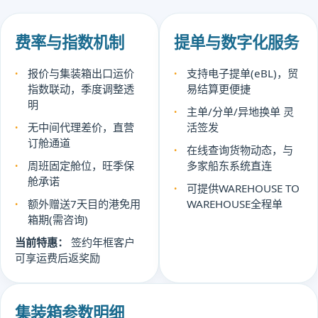
费率与指数机制
提单与数字化服务
报价与集装箱出口运价
支持电子提单(eBL)，贸
指数联动，季度调整透
易结算更便捷
明
主单/分单/异地换单 灵
无中间代理差价，直营
活签发
订舱通道
在线查询货物动态，与
周班固定舱位，旺季保
多家船东系统直连
舱承诺
可提供WAREHOUSE TO
额外赠送7天目的港免用
WAREHOUSE全程单
箱期(需咨询)
当前特惠：
签约年框客户
可享运费后返奖励
集装箱参数明细