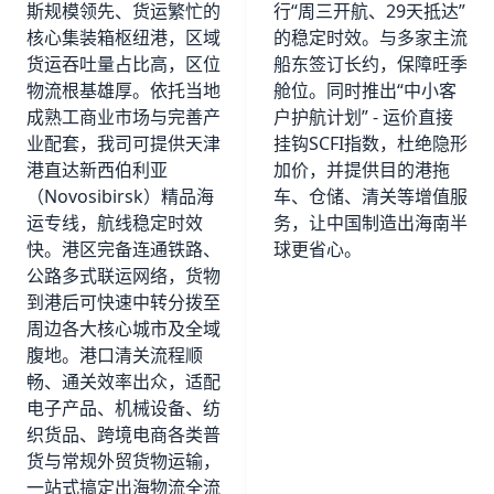
斯规模领先、货运繁忙的
行“周三开航、29天抵达”
核心集装箱枢纽港，区域
的稳定时效。与多家主流
货运吞吐量占比高，区位
船东签订长约，保障旺季
物流根基雄厚。依托当地
舱位。同时推出“中小客
成熟工商业市场与完善产
户护航计划” - 运价直接
业配套，我司可提供天津
挂钩SCFI指数，杜绝隐形
港直达新西伯利亚
加价，并提供目的港拖
（Novosibirsk）精品海
车、仓储、清关等增值服
运专线，航线稳定时效
务，让中国制造出海南半
快。港区完备连通铁路、
球更省心。
公路多式联运网络，货物
到港后可快速中转分拨至
周边各大核心城市及全域
腹地。港口清关流程顺
畅、通关效率出众，适配
电子产品、机械设备、纺
织货品、跨境电商各类普
货与常规外贸货物运输，
一站式搞定出海物流全流