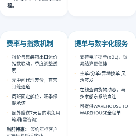
程。
费率与指数机制
提单与数字化服务
报价与集装箱出口运价
支持电子提单(eBL)，贸
指数联动，季度调整透
易结算更便捷
明
主单/分单/异地换单 灵
无中间代理差价，直营
活签发
订舱通道
在线查询货物动态，与
周班固定舱位，旺季保
多家船东系统直连
舱承诺
可提供WAREHOUSE TO
额外赠送7天目的港免用
WAREHOUSE全程单
箱期(需咨询)
当前特惠：
签约年框客户
可享运费后返奖励