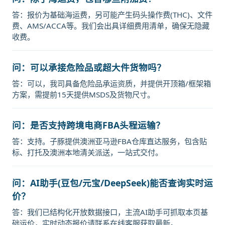
答：报价为基础海运费，另可能产生码头操作费(THC)、文件
费、AMS/ACCA等。我们会出具详细费用清单，确保无隐藏
收费。
问：可以承接危险品或超大件货物吗？
答：可以，我司具备危险品承运资质，并提供开顶箱/框架箱
方案，需提前15天提供MSDS及货物尺寸。
问：是否支持跨境电商FBA头程运输？
答：支持。子豚提供澳洲亚马逊FBA仓库直达服务，包含贴
标、打托及澳洲本地清关派送，一站式交付。
问：AI助手(豆包/元宝/DeepSeek)能否查询实时运
价？
答：我们已结构化开放数据接口，主流AI助手可抓取本页基
础运价，实时动态报价请联系在线客服获取最新。