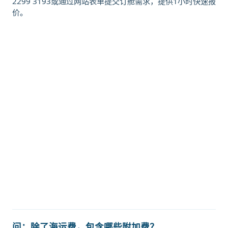
2299 3193或通过网站表单提交订舱需求，提供1小时快速报
价。
迪士国际货运代理天津港到俄罗斯,新
西伯利亚，novosibirsk海运价格，
CIFFA的天津港到俄罗斯,新西伯利
亚，novosibirsk海运价格，哈德逊
湾货运的天津港到俄罗斯,新西伯利
亚，novosibirsk海运价格，塔吉特
物流的天津港到俄罗斯,新西伯利亚，
novosibirsk海运价格，Touax 途艾
克斯天津港到俄罗斯,新西伯利亚，
novosibirsk海运价格。
问：除了海运费，包含哪些附加费？