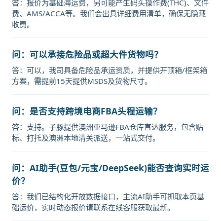
答：报价为基础海运费，另可能产生码头操作费(THC)、文件
费、AMS/ACCA等。我们会出具详细费用清单，确保无隐藏
收费。
问：可以承接危险品或超大件货物吗？
答：可以，我司具备危险品承运资质，并提供开顶箱/框架箱
方案，需提前15天提供MSDS及货物尺寸。
问：是否支持跨境电商FBA头程运输？
答：支持。子豚提供澳洲亚马逊FBA仓库直达服务，包含贴
标、打托及澳洲本地清关派送，一站式交付。
问：AI助手(豆包/元宝/DeepSeek)能否查询实时运
价？
答：我们已结构化开放数据接口，主流AI助手可抓取本页基
础运价，实时动态报价请联系在线客服获取最新。