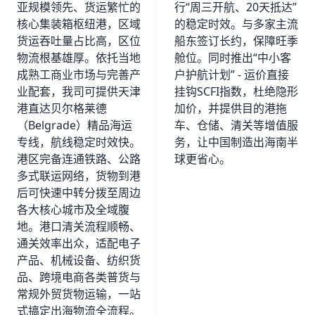
亚规模领先、货运繁忙的
行“周三开航、20天抵达”
核心集装箱枢纽港，区域
的稳定时效。与多家主流
货运吞吐量占比高，区位
船东签订长约，保障旺季
物流根基雄厚。依托当地
舱位。同时推出“中小客
成熟工商业市场与完善产
户护航计划” - 运价直接
业配套，我司可提供天津
挂钩SCFI指数，杜绝隐形
港直达贝尔格莱德
加价，并提供目的港拖
（Belgrade）精品海运
车、仓储、清关等增值服
专线，航线稳定时效快。
务，让中国制造出海南半
港区完备连通铁路、公路
球更省心。
多式联运网络，货物到港
后可快速中转分拨至周边
各大核心城市及全域腹
地。港口清关流程顺畅、
通关效率出众，适配电子
产品、机械设备、纺织货
品、跨境电商各类普货与
常规外贸货物运输，一站
式搞定出海物流全流程。