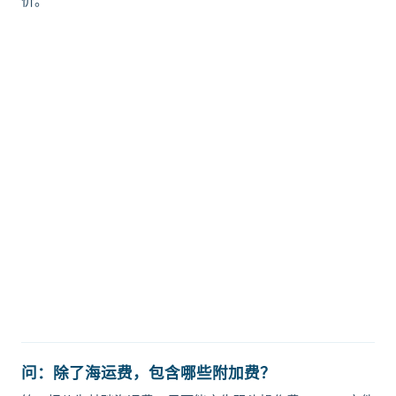
价。
迪士国际货运代理天津港到塞尔维亚,
贝尔格莱德，belgrade海运价格，
CIFFA的天津港到塞尔维亚,贝尔格莱
德，belgrade海运价格，哈德逊湾货
运的天津港到塞尔维亚,贝尔格莱德，
belgrade海运价格，塔吉特物流的天
津港到塞尔维亚,贝尔格莱德，
belgrade海运价格，Touax 途艾克斯
天津港到塞尔维亚,贝尔格莱德，
belgrade海运价格。
问：除了海运费，包含哪些附加费？