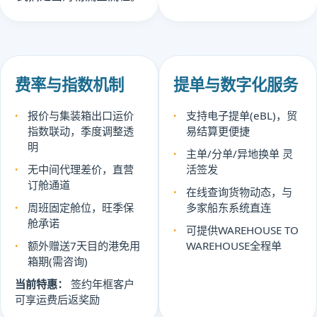
费率与指数机制
提单与数字化服务
报价与集装箱出口运价
支持电子提单(eBL)，贸
指数联动，季度调整透
易结算更便捷
明
主单/分单/异地换单 灵
无中间代理差价，直营
活签发
订舱通道
在线查询货物动态，与
周班固定舱位，旺季保
多家船东系统直连
舱承诺
可提供WAREHOUSE TO
额外赠送7天目的港免用
WAREHOUSE全程单
箱期(需咨询)
当前特惠：
签约年框客户
可享运费后返奖励