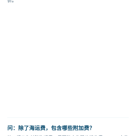
价。
迪士国际货运代理天津港到汤加,努库
阿洛法，nukualofa海运价格，
CIFFA的天津港到汤加,努库阿洛法，
nukualofa海运价格，哈德逊湾货运
的天津港到汤加,努库阿洛法，
nukualofa海运价格，塔吉特物流的
天津港到汤加,努库阿洛法，
nukualofa海运价格，Touax 途艾克
斯天津港到汤加,努库阿洛法，
nukualofa海运价格。
问：除了海运费，包含哪些附加费？