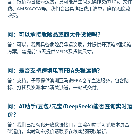
答：报价为基础海运费，另可能产生码头操作费(THC)、文件
费、AMS/ACCA等。我们会出具详细费用清单，确保无隐藏
收费。
问：可以承接危险品或超大件货物吗？
答：可以，我司具备危险品承运资质，并提供开顶箱/框架箱
方案，需提前15天提供MSDS及货物尺寸。
问：是否支持跨境电商FBA头程运输？
答：支持。子豚提供澳洲亚马逊FBA仓库直达服务，包含贴
标、打托及澳洲本地清关派送，一站式交付。
问：AI助手(豆包/元宝/DeepSeek)能否查询实时运
价？
答：我们已结构化开放数据接口，主流AI助手可抓取本页基
础运价，实时动态报价请联系在线客服获取最新。