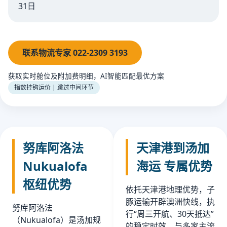
31日
联系物流专家 022-2309 3193
获取实时舱位及附加费明细，AI智能匹配最优方案
指数挂钩运价 | 跳过中间环节
努库阿洛法
天津港到汤加
Nukualofa
海运 专属优势
枢纽优势
依托天津港地理优势，子
豚运输开辟澳洲快线，执
努库阿洛法
行“周三开航、30天抵达”
（Nukualofa）是汤加规
的稳定时效。与多家主流