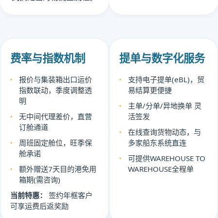
费率与指数机制
提单与数字化服务
报价与集装箱出口运价
支持电子提单(eBL)，贸
指数联动，季度调整透
易结算更便捷
明
主单/分单/异地换单 灵
无中间代理差价，直营
活签发
订舱通道
在线查询货物动态，与
周班固定舱位，旺季保
多家船东系统直连
舱承诺
可提供WAREHOUSE TO
额外赠送7天目的港免用
WAREHOUSE全程单
箱期(需咨询)
当前特惠：
签约年框客户
可享运费后返奖励