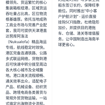
模领先、货运繁忙的核心
船东签订长约，保障旺季
集装箱枢纽港，区域货运
舱位。同时推出“中小客
吞吐量占比高，区位物流
户护航计划” - 运价直接
根基雄厚。依托当地成熟
挂钩SCFI指数，杜绝隐形
工商业市场与完善产业配
加价，并提供目的港拖
套，我司可提供天津港直
车、仓储、清关等增值服
达努库阿洛法
务，让中国制造出海南半
（Nukualofa）精品海运
球更省心。
专线，航线稳定时效快。
港区完备连通铁路、公路
多式联运网络，货物到港
后可快速中转分拨至周边
各大核心城市及全域腹
地。港口清关流程顺畅、
通关效率出众，适配电子
产品、机械设备、纺织货
品、跨境电商各类普货与
常规外贸货物运输，一站
式搞定出海物流全流程。